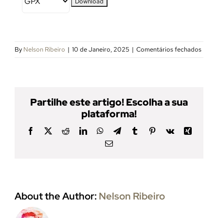
em
By
Nelson Ribeiro
|
10 de Janeiro, 2025
|
Comentários fechados
Terra
de
Gigan
(Upda
Partilhe este artigo! Escolha a sua
plataforma!
Facebook
Twitter
Reddit
LinkedIn
WhatsApp
Telegram
Tumblr
Pinterest
Vk
Xing
Email
(necessário
mas
não
publicado)
About the Author:
Nelson Ribeiro