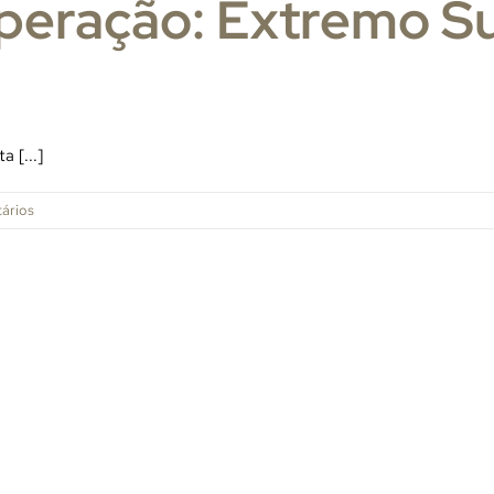
uperação: Extremo Su
 [...]
ários