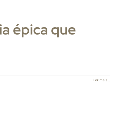
ia épica que
Ler mais...