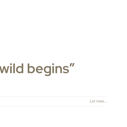
wild begins”
Ler mais...