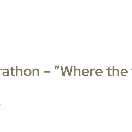
athon – ”Where the 
s