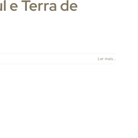
l e Terra de
Ler mais...