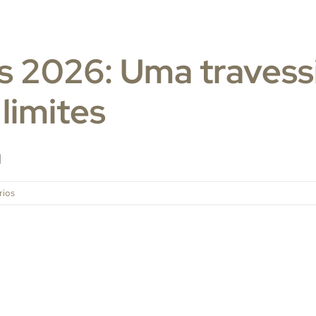
s 2026: Uma travess
 limites
]
rios