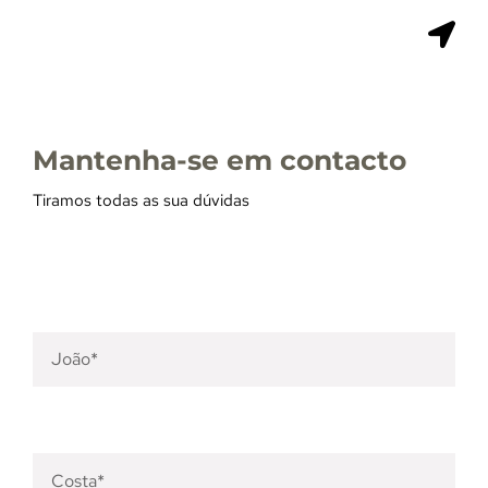
Skip
to
Togg
content
Navi
INÍCIO
ENDURANCE
Mantenha-se em contacto
ULTRA TRAIL
Tiramos todas as sua dúvidas
STAGE RACE
EQUIPA
Nome
*
Apelido
*