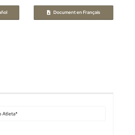
ñol
Document en Français