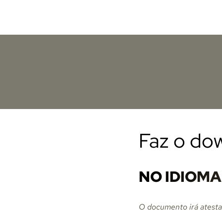
Skip
to
content
Faz o do
NO IDIOM
O documento irá atestar