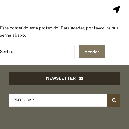
Skip
to
Togg
content
Navi
INÍCIO
Este conteúdo está protegido. Para aceder, por favor insira a
senha abaixo.
ENDURANCE
Senha:
ULTRA TRAIL
STAGE RACE
NEWSLETTER
EQUIPA
Pesquisar